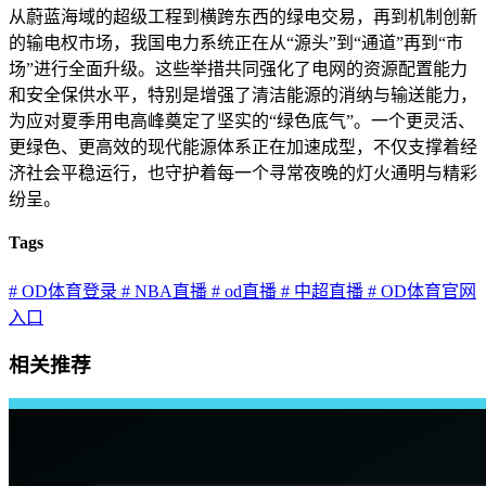
从蔚蓝海域的超级工程到横跨东西的绿电交易，再到机制创新
的输电权市场，我国电力系统正在从“源头”到“通道”再到“市
场”进行全面升级。这些举措共同强化了电网的资源配置能力
和安全保供水平，特别是增强了清洁能源的消纳与输送能力，
为应对夏季用电高峰奠定了坚实的“绿色底气”。一个更灵活、
更绿色、更高效的现代能源体系正在加速成型，不仅支撑着经
济社会平稳运行，也守护着每一个寻常夜晚的灯火通明与精彩
纷呈。
Tags
# OD体育登录
# NBA直播
# od直播
# 中超直播
# OD体育官网
入口
相关推荐