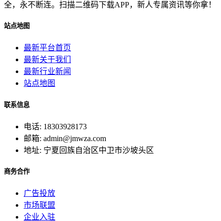
全，永不断连。扫描二维码下载APP，新人专属资讯等你拿！
站点地图
最新平台首页
最新关于我们
最新行业新闻
站点地图
联系信息
电话: 18303928173
邮箱: admin@jmwza.com
地址: 宁夏回族自治区中卫市沙坡头区
商务合作
广告投放
市场联盟
企业入驻