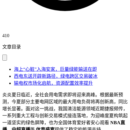
410
文章目录
海上“心脏”入海安家，巨量绿能输送在即
西电东送开辟新路径，绿电跨区交易破冰
输电权市场化启航，资源配置效率提升
炎炎夏日临近，全社会用电需求即将迎来高峰。根据最新预
测，今夏部分主要电网区域的最大用电负荷将再创新高，同比
增长显著。面对这一挑战，我国清洁能源领域近期捷报频传，
一系列重大工程与创新交易模式接连落地，为迎峰度夏构筑起
一道坚实的绿色屏障，也为全国体育爱好者安心观看
NBA直
播
、
中超直播
等
体育盛宴
提供了稳定的能源支持。