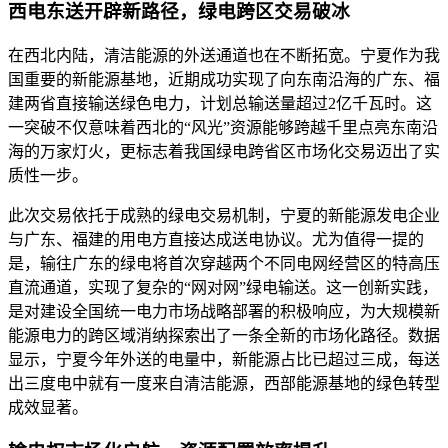
西电东送开辟新路径，绿电跨区交易破冰
在西北内陆，清洁能源的外送通道也在不断拓宽。宁夏作为我
国重要的新能源基地，近期成功实现了向东南沿海的广东、福
建两省直接输送绿色电力，计划总输送量超过2亿千瓦时。这
一突破不仅意味着西北的“风光”资源能够跨越千里点亮东南沿
海的万家灯火，更标志着我国绿电跨省区市场化交易迈出了实
质性一步。
此次交易依托于成熟的绿电交易机制，宁夏的新能源发电企业
与广东、福建的用电方直接达成送电协议。尤为值得一提的
是，输往广东的绿电将首次穿越两个不同电网经营区的特高压
直流通道，实现了复杂的“网对网”绿电输送。这一创新实践，
是对建设全国统一电力市场战略部署的积极响应，为大规模新
能源电力的跨区域消纳探索出了一条全新的市场化路径。数据
显示，宁夏今年外送的电量中，新能源占比已超过三成，每送
出三度电中就有一度来自清洁能源，西部能源基地的绿色转型
成效显著。